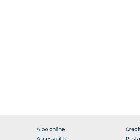
BROWSE
BRO
Albo online
Credi
THE
THE
Accessibilità
Posta