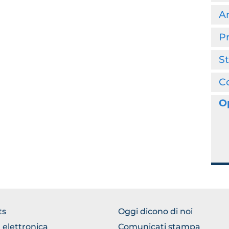
Am
Pr
St
C
O
WSE
BROWSE
ts
Oggi dicono di noi
THE
 elettronica
Comunicati stampa