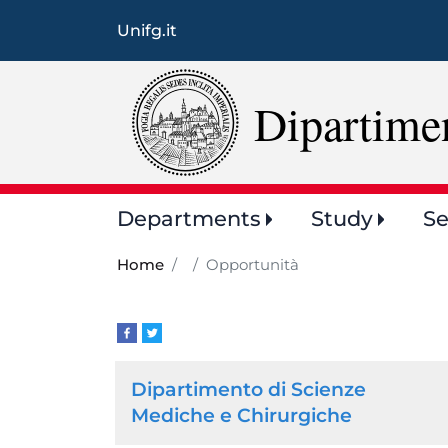
Unifg.it
Dipartime
Main
Departments
Study
Se
navigation
Home
Opportunità
Browse
Dipartimento di Scienze
the
Mediche e Chirurgiche
section