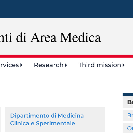
Skip
to
main
content
nti di Area Medica
rvices
Research
Third mission
B
B
Dipartimento di Medicina
Clinica e Sperimentale
O