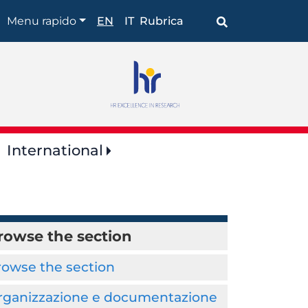
Browse
Menu rapido
EN
IT
Rubrica
the
section
International
rowse the section
rowse the section
rganizzazione e documentazione