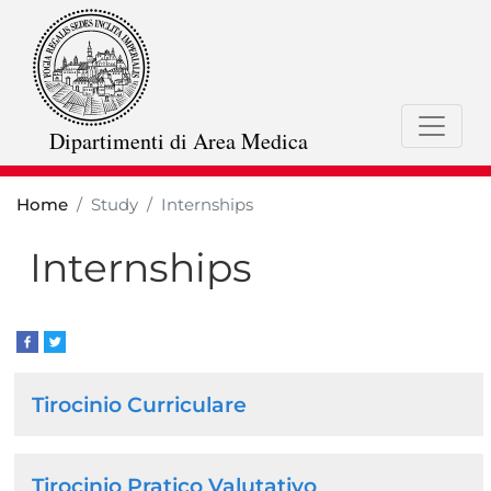
Skip
to
main
content
Dipartimenti di Area Medica
Home
Study
Internships
Internships
Browse
Tirocinio Curriculare
the
section
Tirocinio Pratico Valutativo