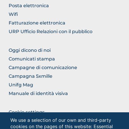
THE
Posta elettronica
SECTION
Wifi
Fatturazione elettronica
URP Ufficio Relazioni con il pubblico
BROWSE
Oggi dicono di noi
THE
Comunicati stampa
SECTION
Campagne di comunicazione
Campagna 5xmille
Unifg Mag
Manuale di identità visiva
BROWSE
Cookie settings
THE
We use a selection of our own and third-party
Privacy
SECTION
cookies on the pages of this website: Essential