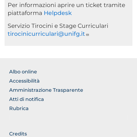
Per informazioni aprire un ticket tramite
piattaforma
Helpdesk
Servizio Tirocini e Stage Curriculari
tirocinicurriculari@unifg.it
BROWSE
Albo online
THE
Accessibilità
SECTION
Amministrazione Trasparente
Atti di notifica
Rubrica
BROWSE
Credits