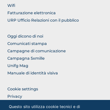
Wifi
Fatturazione elettronica
URP Ufficio Relazioni con il pubblico
FOOTER
Oggi dicono di noi
COMUNICAZIONE
Comunicati stampa
Campagne di comunicazione
Campagna 5xmille
Unifg Mag
Manuale di identità visiva
FOOTER
Cookie settings
COLONNA
Privacy
DESTRA
Privacy - Studenti
Questo sito utilizza cookie tecnici e di