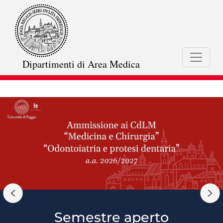
Salta
al
contenuto
principale
Dipartimenti di Area Medica
Semestre aperto