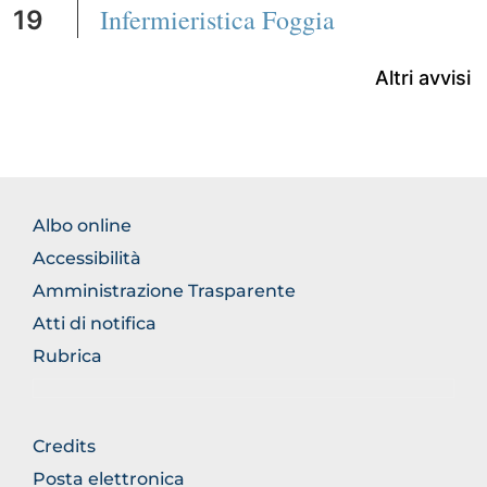
Infermieristica Foggia
19
Altri avvisi
FOOTER
Albo online
NORMATIVA
Accessibilità
Amministrazione Trasparente
Atti di notifica
Rubrica
FOOTER
Credits
GENERICO
Posta elettronica