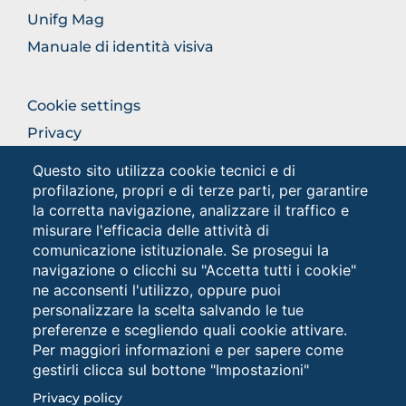
Unifg Mag
Manuale di identità visiva
FOOTER
Cookie settings
COLONNA
Privacy
DESTRA
Privacy - Studenti
Questo sito utilizza cookie tecnici e di
profilazione, propri e di terze parti, per garantire
la corretta navigazione, analizzare il traffico e
Social
misurare l'efficacia delle attività di
comunicazione istituzionale. Se prosegui la
navigazione o clicchi su "Accetta tutti i cookie"
ne acconsenti l'utilizzo, oppure puoi
personalizzare la scelta salvando le tue
preferenze e scegliendo quali cookie attivare.
Per maggiori informazioni e per sapere come
gestirli clicca sul bottone "Impostazioni"
Università degli Studi di Foggia • Via A.Gramsci 89/91 •
Privacy policy