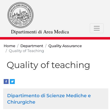
Skip
to
main
content
Dipartimenti di Area Medica
Home
Department
Quality Assurance
Quality of Teaching
Quality of teaching
Browse
Dipartimento di Scienze Mediche e
the
Chirurgiche
section