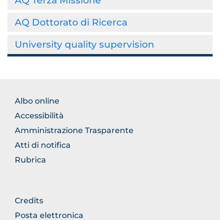
AQ Terza Missione
AQ Dottorato di Ricerca
University quality supervision
BROWSE
Albo online
THE
Accessibilità
SECTION
Amministrazione Trasparente
Atti di notifica
Rubrica
BROWSE
Credits
THE
Posta elettronica