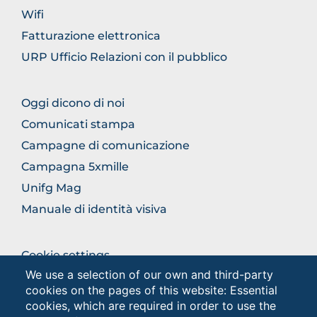
SECTION
Wifi
Fatturazione elettronica
URP Ufficio Relazioni con il pubblico
BROWSE
Oggi dicono di noi
THE
Comunicati stampa
SECTION
Campagne di comunicazione
Campagna 5xmille
Unifg Mag
Manuale di identità visiva
BROWSE
Cookie settings
THE
We use a selection of our own and third-party
Privacy
SECTION
cookies on the pages of this website: Essential
Privacy - Studenti
cookies, which are required in order to use the