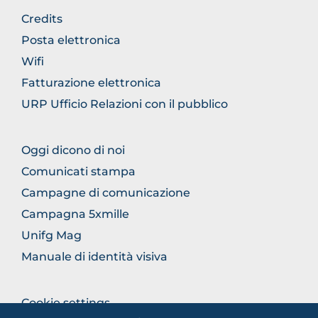
BROWSE
Credits
THE
Posta elettronica
SECTION
Wifi
Fatturazione elettronica
URP Ufficio Relazioni con il pubblico
BROWSE
Oggi dicono di noi
THE
Comunicati stampa
SECTION
Campagne di comunicazione
Campagna 5xmille
Unifg Mag
Manuale di identità visiva
BROWSE
Cookie settings