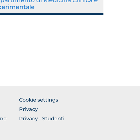
partimento di Medicina Clinica e
perimentale
BROWSE
Cookie settings
THE
Privacy
SECTION
one
Privacy - Studenti