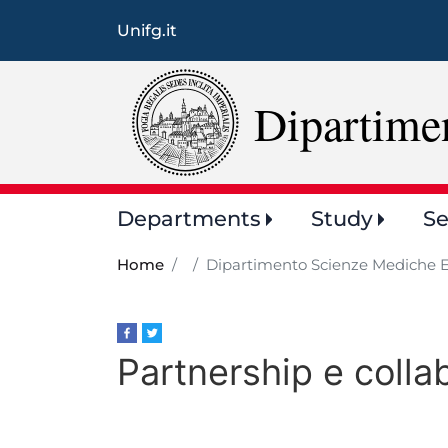
Unifg.it
Dipartime
Main
Departments
Study
Se
navigation
Home
Dipartimento Scienze Mediche E
Partnership e colla