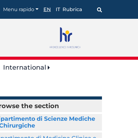
Browse
Menu rapido
EN
IT
Rubrica
the
section
International
rowse the section
ipartimento di Scienze Mediche
 Chirurgiche