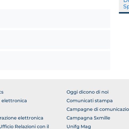
Di
S
WSE
BROWSE
ts
Oggi dicono di noi
THE
 elettronica
Comunicati stampa
TION
SECTION
Campagne di comunicazi
razione elettronica
Campagna 5xmille
ficio Relazioni con il
Unifg Mag