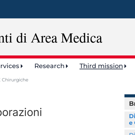
Skip
to
main
content
nti di Area Medica
rvices
Research
Third mission
 Chirurgiche
B
borazioni
D
e