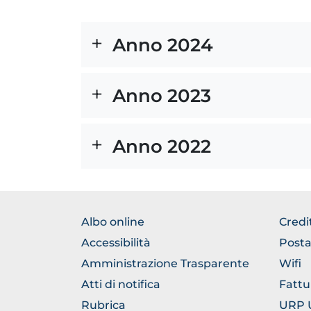
Anno 2024
Anno 2023
Anno 2022
BROWSE
BRO
Albo online
Credi
THE
THE
Accessibilità
Posta
SECTION
SEC
Amministrazione Trasparente
Wifi
Atti di notifica
Fattu
Rubrica
URP Uf